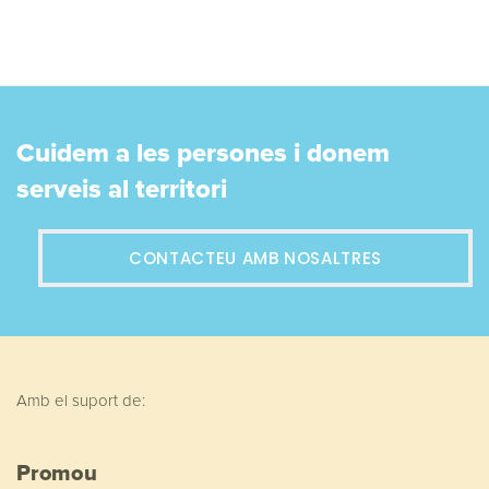
Cuidem a les persones i donem
serveis al territori
CONTACTEU AMB NOSALTRES
Amb el suport de:
Promou