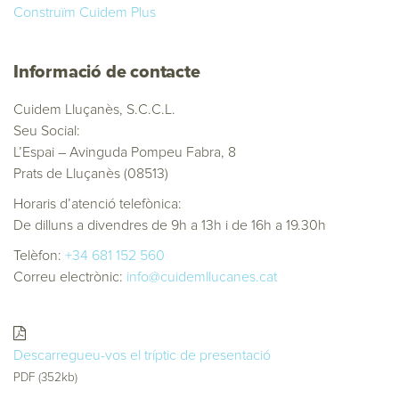
Construïm Cuidem Plus
Informació de contacte
Cuidem Lluçanès, S.C.C.L.
Seu Social:
L’Espai – Avinguda Pompeu Fabra, 8
Prats de Lluçanès (08513)
Horaris d’atenció telefònica:
De dilluns a divendres de 9h a 13h i de 16h a 19.30h
Telèfon:
+34 681 152 560
Correu electrònic:
info@cuidemllucanes.cat
Descarregueu-vos el tríptic de presentació
PDF (352kb)